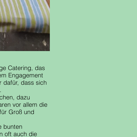
ige Catering, das 
roßem Engagement 
 dafür, dass sich 
.
tchen, dazu 
en vor allem die 
für Groß und 
e bunten 
n oft auch die 