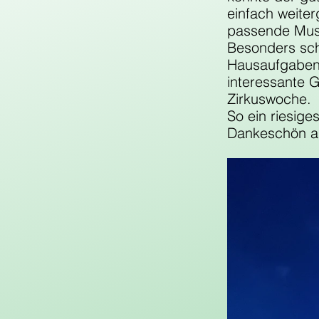
einfach weiter
passende Musik
Besonders sch
Hausaufgaben o
interessante 
Zirkuswoche.
So ein riesige
Dankeschön an