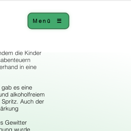
Menü ☰
hdem die Kinder 
usabenteuern 
erhand in eine 
 gab es eine 
und alkoholfreiem 
 Spritz. Auch der 
tärkung 
s Gewitter 
chung wurde 