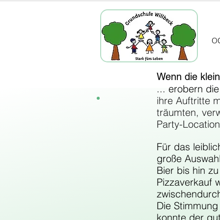
All Posts
Schulleben
O
Wenn die klein
... erobern di
ihre Auftritte
träumten, verw
Party-Location
Für das leibl
große Auswahl
Bier bis hin z
Pizzaverkauf 
zwischendurc
Die Stimmung 
konnte der gu