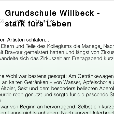
Grundschule Willbeck -
GS
Archiv
Zirkus-Blog
stark fürs Leben
en Artisten schlafen...
e Eltern und Teile des Kollegiums die 
Manege
.
 Nac
 mit Bravour gemeistert hatten und längst von Zirk
andelte sich das Zirkuszelt am Freitagabend kurz
.
iche Wohl war bestens gesorgt: Am Getränkewagen
 an kalten Getränken – von Wasser, Apfelschorle 
u Altbier, Sekt und dem besonders beliebten Aperol
wurde rege genutzt und sorgte für die passende S
h.
war von Beginn an hervorragend. Selbst ein kurze
ten Laune nichts anhaben. Nach kurzer Unterbre