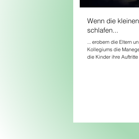
Wenn die kleinen
schlafen...
... erobern die Eltern u
Kollegiums die Maneg
die Kinder ihre Auftritt
gemeistert hatten und 
Zirkusabenteuern träum
verwandelte sich das Z
Freitagabend kurzerhan
Party-Location. Für das
Wohl war bestens geso
Getränkewagen gab es
Auswahl an kalten Get
Wasser, Apfelschorle u
alkoholfreiem Bier bis h
Sekt und dem besonder