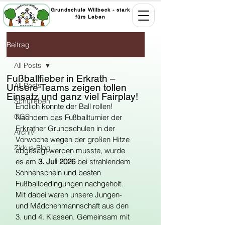
Grundschule Willbeck - stark
fürs Leben
Beitrag
All Posts
Fußballfieber in Erkrath –
All Posts
Unsere Teams zeigen tollen
Einsatz und ganz viel Fairplay!
Schulleben
Endlich konnte der Ball rollen! 
OGS
Nachdem das Fußballturnier der 
Erkrather Grundschulen in der 
Archiv
Vorwoche wegen der großen Hitze 
Zirkus-Blog
abgesagt werden musste, wurde 
es am 
3. Juli 2026
 bei strahlendem 
Sonnenschein und besten 
Fußballbedingungen nachgeholt.
Mit dabei waren unsere Jungen- 
und Mädchenmannschaft aus den 
3. und 4. Klassen. Gemeinsam mit 