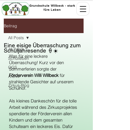
Grundschule Willbeck - stark
fürs Leben
Beitrag
All Posts
Eine eisige Überraschung zum
All Posts
Schuljahresende 🍦☀️
Was für eine leckere 
Schulleben
Überraschung! Kurz vor den 
OGS
Sommerferien sorgte der 
Förderverein Willi Willbeck
 für 
Archiv
strahlende Gesichter auf unserem 
Zirkus-Blog
Schulhof.
Als kleines Dankeschön für die tolle 
Arbeit während des Zirkusprojektes 
spendierte der Förderverein allen 
Kindern und dem gesamten 
Schulteam ein leckeres Eis. Dafür 