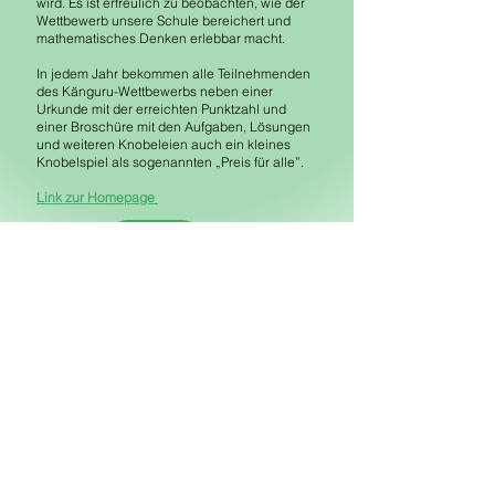
wird. Es ist erfreulich zu beobachten, wie der
Wettbewerb unsere Schule bereichert und
mathematisches Denken erlebbar macht.
In jedem Jahr bekommen alle Teilnehmenden
des Känguru-Wettbewerbs neben einer
Urkunde mit der erreichten Punktzahl und
einer Broschüre mit den Aufgaben, Lösungen
und weiteren Knobeleien auch ein kleines
Knobelspiel als sogenannten „Preis für alle”.
Link zur Homepage
Känguru-Wettbewerb 2026
Adresse
:
Grundschule Willbeck,
Ruhrstraße 60, 40699 Erkrath
Sekretariat
:
Mo - Fr: 8 - 12.30
Uhr, Tel. 02104/41534